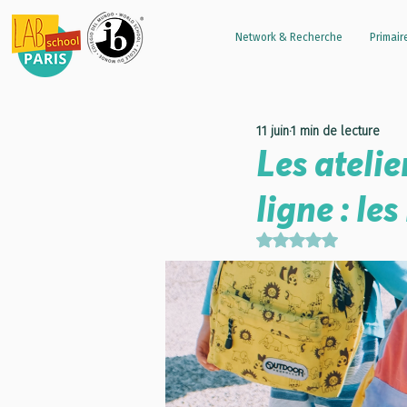
Network & Recherche
Primair
11 juin
1 min de lecture
Les atelie
ligne : le
Noté NaN étoiles s