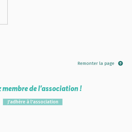
r sur la Semaine du
ur à l'école
Remonter la page
 membre de l'association !
J'adhère à l'association