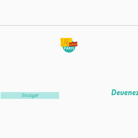
🌳 Les racines : un thème
Retou
porteur de sens à la Lab School
Bonhe
Paris
Devenez
Envoyer