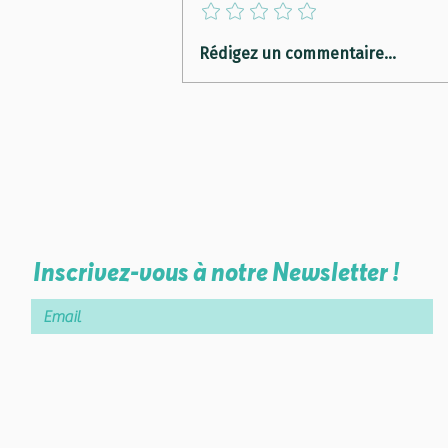
Atelier EYES : apprendre aux
Rédigez un commentaire...
élèves le "climate storytelling"
Inscrivez-vous à notre Newsletter !