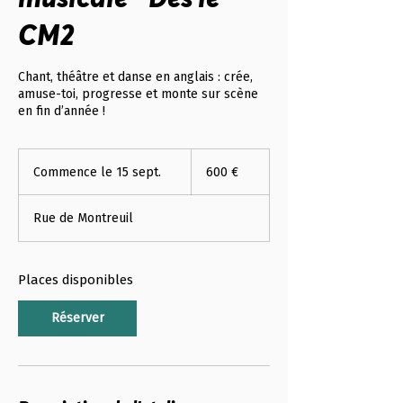
CM2
Chant, théâtre et danse en anglais : crée,
amuse-toi, progresse et monte sur scène
en fin d’année !
600
euros
Commence le 15 sept.
C
600 €
o
m
Rue de Montreuil
m
e
n
c
Places disponibles
e
l
Réserver
e
1
5
s
e