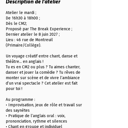
Description de l'atelier
p
t
Atelier le mardi ;
.
De 16h30 à 18h00 ;
Dès le CM2;
Proposé par The Break Experience ;
Dernier atelier le 8 juin 2027 ;
Lieu : 46 rue de Montreuil
(Primaire/Collège).
Un voyage créatif entre chant, danse et
théâtre... en anglais !
Tu es en CM2 ou plus ? Tu aimes chanter,
danser et jouer la comédie ? Tu rêves de
monter sur scène et de vivre l’ambiance
d’un vrai spectacle ? Cet atelier est fait
pour toi !
Au programme :
• Improvisation, jeux de rôle et travail sur
des saynètes
• Pratique de l’anglais oral : voix,
prononciation, rythme et silences
• Chant en groupe et individuel