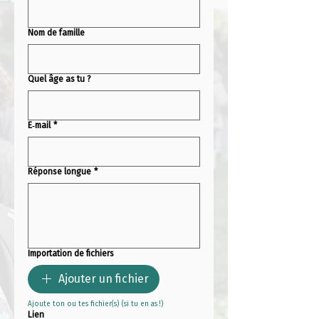
Nom de famille
Quel âge as tu ?
E‑mail
*
Réponse longue
*
Importation de fichiers
Ajouter un fichier
Ajoute ton ou tes fichier(s) (si tu en as !)
Lien