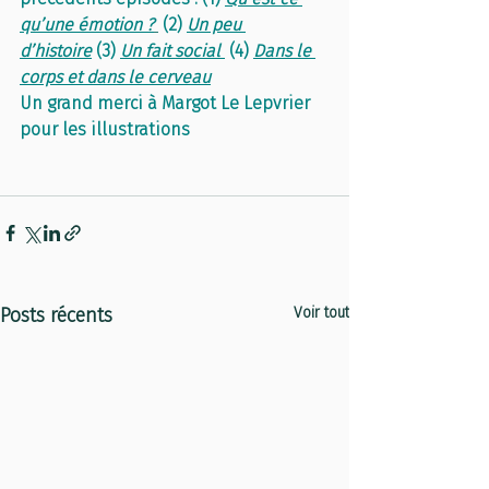
qu’une émotion ?
(2) 
Un peu 
d’histoire
 (3) 
Un fait social
 (4) 
Dans le 
corps et dans le cerveau
Un grand merci à Margot Le Lepvrier 
pour les illustrations
Posts récents
Voir tout